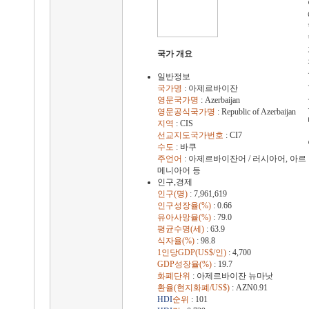
국가 개요
일반정보
국가명
: 아제르바이잔
영문국가명
: Azerbaijan
영문공식국가명
: Republic of Azerbaijan
지역
: CIS
선교지도국가번호
: CI7
수도
: 바쿠
주언어
: 아제르바이잔어 / 러시아어, 아르
메니아어 등
인구,경제
인구(명)
: 7,961,619
인구성장율(%)
: 0.66
유아사망율(%)
: 79.0
평균수명(세)
: 63.9
식자율(%)
: 98.8
1인당GDP(US$/인)
: 4,700
GDP성장율(%)
: 19.7
화폐단위
: 아제르바이잔 뉴마낫
환율(현지화폐/US$)
: AZN0.91
HDI
순위
: 101