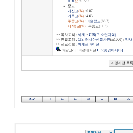
HDI
값
: 0.729
종교
개신교
(%)
: 0.07
기독교
(%)
: 4.63
주종교(%)
:
이슬람교
(83.7)
제2종교(%)
: 무종교(11.3)
>> 목차고리 :
세계
>
CIS
(구 소련지역)
>> 연결고리 :
CIS
,
러시아선교사진
(m1000) /
약사
>> 선교정보 :
아제르바이잔
바깥고리 : 미션매거진
CIS(중앙아시아)
A-Z
ㄱ
ㄴ
ㄷ
ㄹ
ㅁ
ㅂ
ㅅ