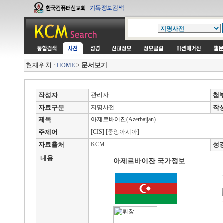
현재위치 :
>
문서보기
HOME
작성자
관리자
첨
자료구분
지명사전
작
제목
아제르바이잔(Azerbaijan)
주제어
[CIS] [중앙아시아]
자료출처
KCM
성
내용
아제르바이잔 국가정보