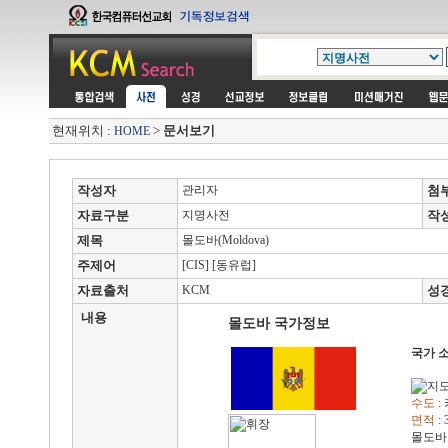
현재위치 :
>
문서보기
HOME
작성자
관리자
첨
자료구분
지명사전
작
제목
몰도바(Moldova)
주제어
[CIS] [동유럽]
자료출처
KCM
성
내용
몰도바 국가정보
국가 
수도
: 
면적
: 
몰도바