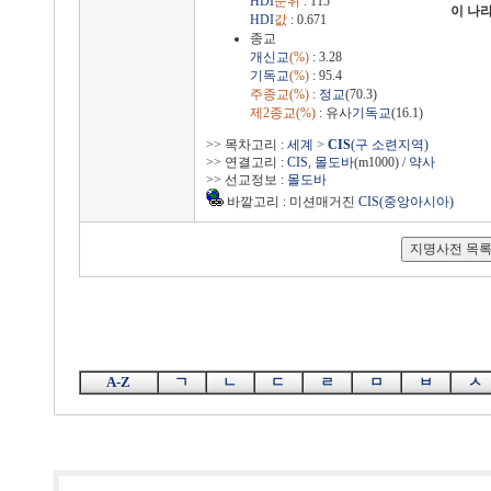
HDI
순위
: 115
이 나
HDI
값
: 0.671
종교
개신교
(%)
: 3.28
기독교
(%)
: 95.4
주종교(%)
:
정교
(70.3)
제2종교(%)
: 유사
기독교
(16.1)
>> 목차고리 :
세계
>
CIS
(구 소련지역)
>> 연결고리 :
CIS
,
몰도바
(m1000) /
약사
>> 선교정보 :
몰도바
바깥고리 : 미션매거진
CIS(중앙아시아)
A-Z
ㄱ
ㄴ
ㄷ
ㄹ
ㅁ
ㅂ
ㅅ