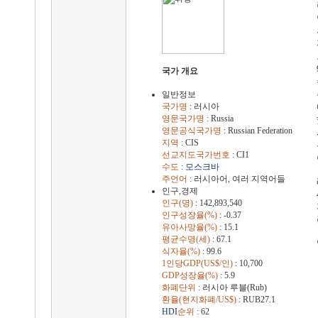
국가 개요
일반정보
국가명
: 러시아
영문국가명
: Russia
영문공식국가명
: Russian Federation
지역
: CIS
선교지도국가번호
: CI1
수도
:
모스크바
주언어
: 러시아어, 여러 지역어들
인구,경제
인구(명)
: 142,893,540
인구성장율(%)
: -0.37
유아사망율(%)
: 15.1
평균수명(세)
: 67.1
식자율(%)
: 99.6
1인당GDP(US$/인)
: 10,700
GDP성장율(%)
: 5.9
화폐단위
: 러시아 루블(Rub)
환율(현지화폐/US$)
: RUB27.1
HDI
순위
: 62