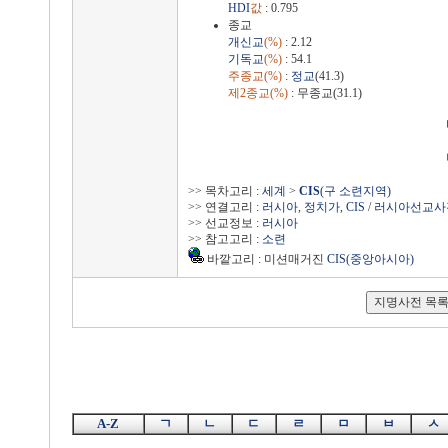
HDI
값
: 0.795
종교
개신교
(%)
: 2.12
기독교
(%)
: 54.1
주종교(%)
:
정교
(41.3)
제2종교(%)
: 무종교(31.1)
>> 목차고리 :
세계
>
CIS
(구 소련지역)
>> 연결고리 :
러시아
,
정치가
,
CIS
/
러시아선교사
>> 선교정보 :
러시아
>> 참고고리 :
소련
바깥고리 : 미션매거진
CIS(중앙아시아)
A-Z
ㄱ
ㄴ
ㄷ
ㄹ
ㅁ
ㅂ
ㅅ