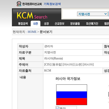
현재위치 :
>
문서보기
HOME
작성자
관리자
첨
자료구분
지명사전
작
제목
러시아(Russia)
주제어
[CIS] [동유럽] [아시아] [소련] [러시아]
자료출처
KCM
성
내용
러시아 국가정보