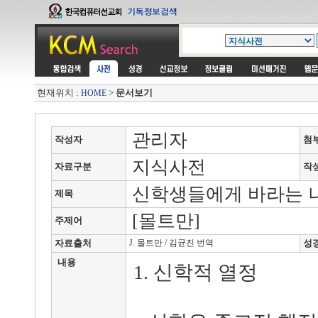
현재위치 :
>
문서보기
HOME
관리자
작성자
첨
지식사전
자료구분
작
신학생들에게 바라는 나
제목
[몰트만]
주제어
자료출처
J. 몰트만 / 김균진 번역
성
내용
1. 신학적 열정