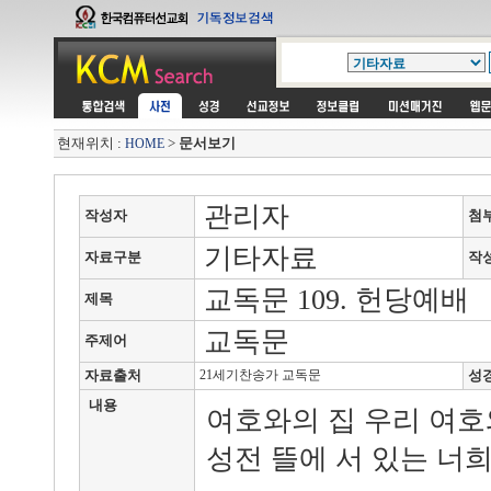
현재위치 :
>
문서보기
HOME
관리자
작성자
첨
기타자료
자료구분
작
교독문 109. 헌당예배
제목
교독문
주제어
자료출처
21세기찬송가 교독문
성
내용
여호와의 집 우리 여호
성전 뜰에 서 있는 너