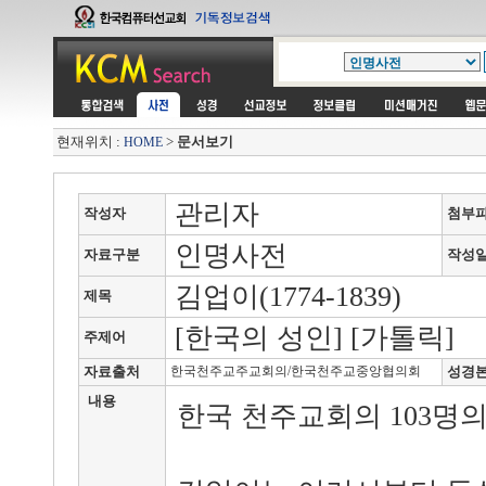
현재위치 :
>
문서보기
HOME
관리자
작성자
첨부
인명사전
자료구분
작성
김업이(1774-1839)
제목
[한국의 성인] [가톨릭]
주제어
자료출처
한국천주교주교회의/한국천주교중앙협의회
성경
내용
한국 천주교회의 103명의