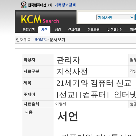
현재위치 :
>
문서보기
HOME
관리자
작성자
첨
지식사전
자료구분
작
21세기와 컴퓨터 선교
제목
[선교] [컴퓨터] [인터넷]
주제어
자료출처
이영제
성
내용
서언