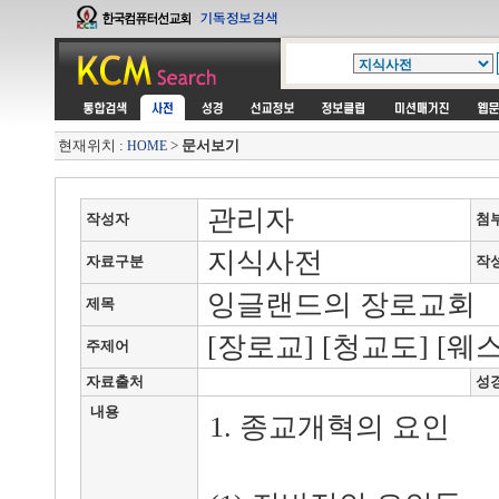
현재위치 :
>
문서보기
HOME
관리자
작성자
첨
지식사전
자료구분
작
잉글랜드의 장로교회
제목
[장로교] [청교도] [
주제어
자료출처
성
내용
1. 종교개혁의 요인