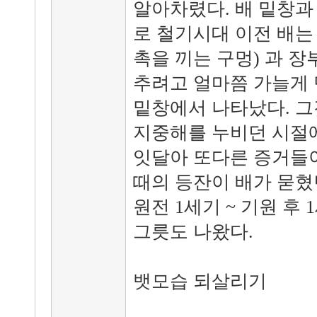
알아차렸다. 배 밑창과
로 철기시대 이전 배는 
촉을 끼는 구멍) 과 장
추려고 얼마쯤 가늘게 만
밑창에서 나타났다. 그
지중해를 누비던 시절에
잇달아 또다른 증거들이
때의 등잔이 배가 묻혔
원전 1세기 ~ 기원 후
그릇도 나왔다.
뱃모습 되살리기