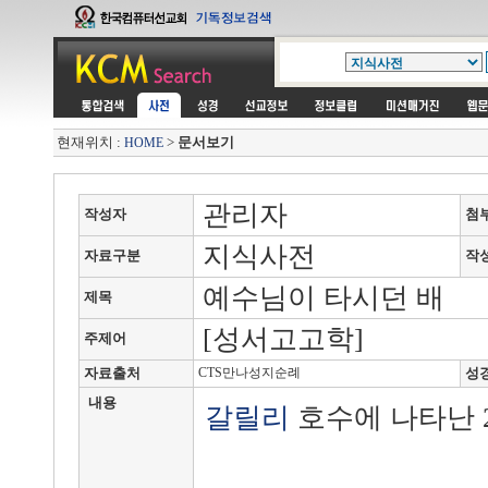
현재위치 :
>
문서보기
HOME
관리자
작성자
첨
지식사전
자료구분
작
예수님이 타시던 배
제목
[성서고고학]
주제어
자료출처
CTS만나성지순례
성
내용
갈릴리
호수에 나타난 