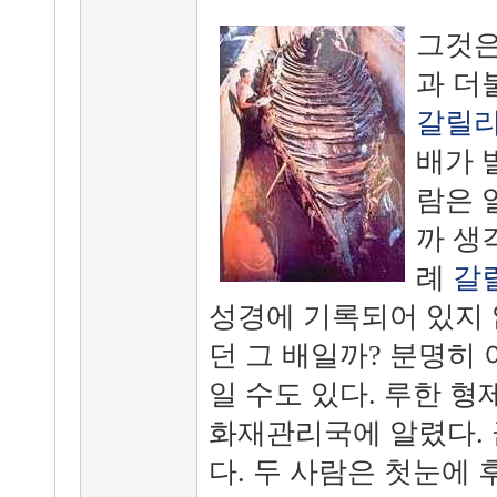
그것은
과 더
갈릴
배가 
람은 
까 생
례
갈
성경에 기록되어 있지
던 그 배일까? 분명히 
일 수도 있다. 루한 형
화재관리국에 알렸다. 
다. 두 사람은 첫눈에