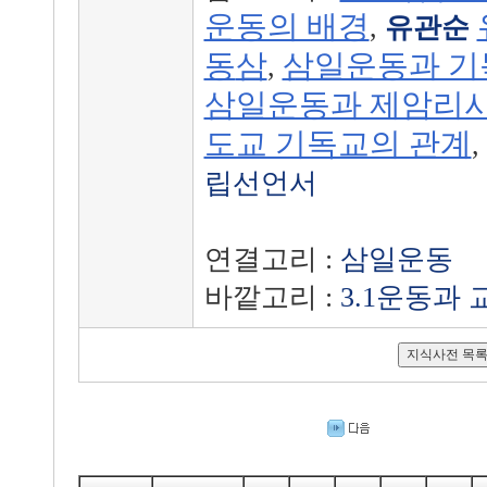
운동의 배경
,
유관순
동
삼
삼일운동과 기
,
삼일운동과 제암리
도교 기독교의 관계
,
립선언서
연결고리 :
삼일운동
바깥고리 :
3.1운동과