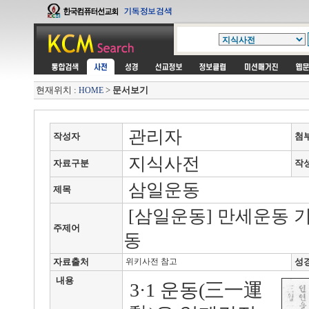
현재위치 :
>
문서보기
HOME
관리자
작성자
첨
지식사전
자료구분
작
삼일운동
제목
[삼일운동] 만세운동
주제어
동
자료출처
위키사전 참고
성
내용
3·1 운동(三一運