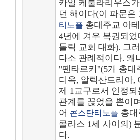
카일 케룰라리우스가
던 해이다(이 파문은
총대주교 아테나
티노플
4년에 겨우 복권되었다
톨릭 교회 대화). 그
다소 관례적이다. 왜
"펜타르키"(5개 총대
디옥, 알렉산드리아,
제 1교구로서 인정되는
관계를 끊었을 뿐이며,
어
총대
콘스탄티노플
콜라스 1세 사이의)
다.