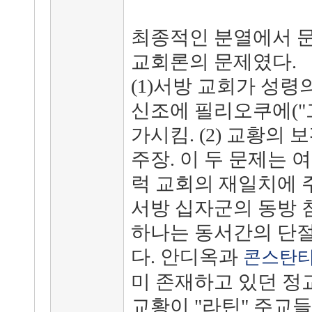
최종적인 분열에서 문
교회론의 문제였다.
(1)서방 교회가 성
신조에 필리오쿠에("
가시킴. (2) 교황의
주장. 이 두 문제는 
럭 교회의 재일치에 
서방 십자군의 동방 침략
하나는 동서간의 단절
다. 안디옥과
콘스탄
미 존재하고 있던 정
교황이 "라틴" 주교들