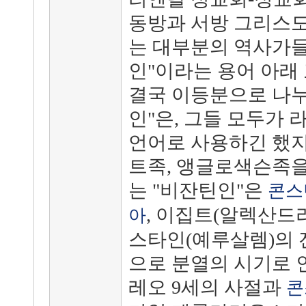
동방과 서방 그리스도
는 대부분의 역사가들
인"이라는 용어 아래
결국 이등분으로 나누
인"은, 그들 모두가 
언어로 사용하긴 했지
트족, 앵글로색슨족을
는 "비잔틴인"은
콘스
, 이집트(알렉산드리
아
스타인(예루살렘)의 
으로 분열의 시기로 인
레오 9세의 사절과
콘