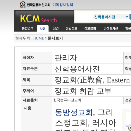
현재위치 :
>
문서보기
HOME
관리자
작성자
첨
신학용어사전
자료구분
작
정교회(正敎會, Eastern O
제목
정교회 희랍 교부
주제어
자료출처
한국컴퓨터선교회
성
내용
, 그리
동방정교회
스정교회, 러시아