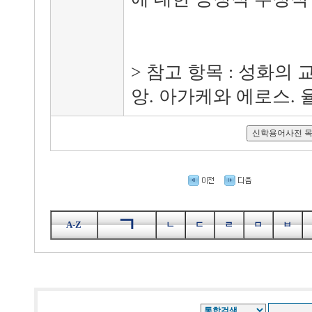
> 참고 항목 : 성화의
앙. 아가케와 에로스. 율
ㄱ
A-Z
ㄴ
ㄷ
ㄹ
ㅁ
ㅂ