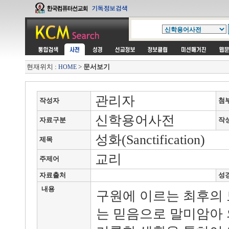
현재위치 :
>
문서보기
HOME
관리자
작성자
첨
신학용어사전
자료구분
작
성화(Sanctification)
제목
교리
주제어
자료출처
성
내용
구원에 이르는 최후의 
는 믿음으로 말미암아 