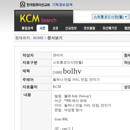
현재위치 :
>
문서보기
HOME
작성자
관리자
첨
자료구분
스트롱코드사전(헬)
작
bolhv
제목
[1000]
주제어
돌하나 던질 거리, 던짐, 던지기
자료출처
KCM
성
내용
발음 : 볼레 bole {bol-ay'}
어근 : *906 에서 유래
어의 : 돌하나 던질 거리, 던짐, 던지기
문법 : 여성형 명사
from 906;
AV - cast 1; 1