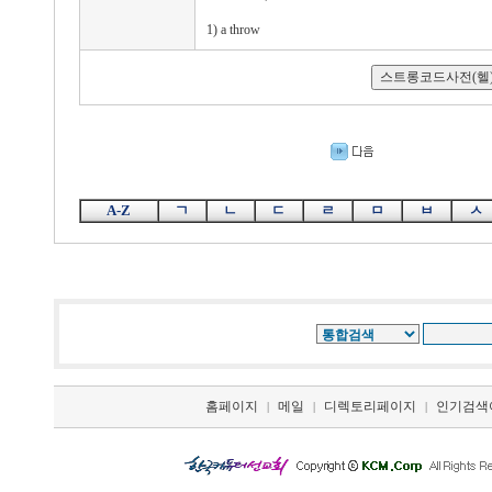
1) a throw
A-Z
ㄱ
ㄴ
ㄷ
ㄹ
ㅁ
ㅂ
ㅅ
홈페이지
메일
디렉토리페이지
인기검색
|
|
|