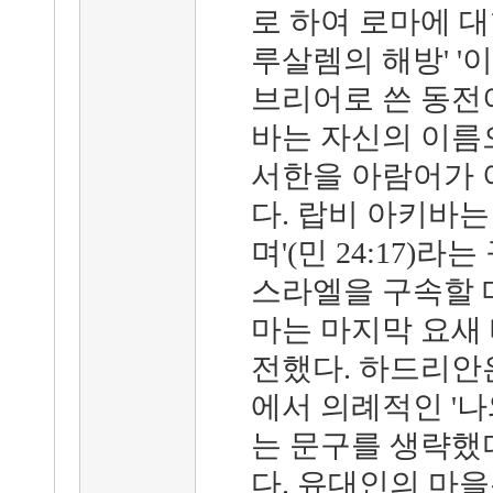
로 하여 로마에 대
루살렘의 해방' '
브리어로 쓴 동전
바는 자신의 이름
서한을 아람어가 
다. 랍비 아키바는
며'(민 24:17)
스라엘을 구속할 
마는 마지막 요새
전했다. 하드리안
에서 의례적인 '나
는 문구를 생략했
다. 유대인의 마