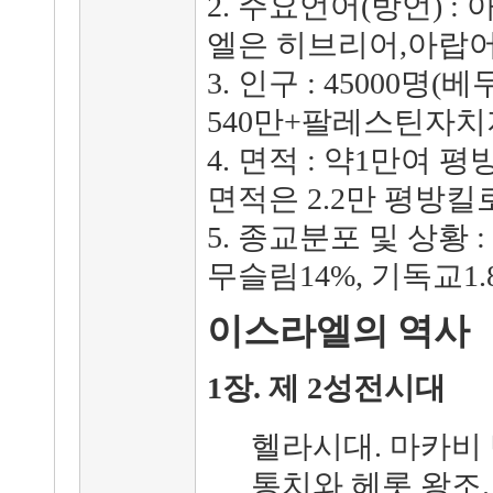
2. 주요언어(방언) 
엘은 히브리어,아랍어
3. 인구 : 45000
540만+팔레스틴자치지
4. 면적 : 약1만여
면적은 2.2만 평방킬
5. 종교분포 및 상황 
무슬림14%, 기독교1.8%
이스라엘의 역사
1장. 제 2성전시대
헬라시대. 마카비 
통치와 헤롯 왕조.