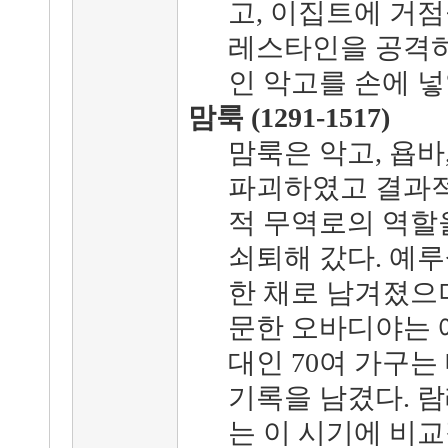
고, 이집트에 거점
레스타인을 공격하
인 악고를 손에 넣
맘룩 (1291-1517)
맘룩은 악고, 욥바
파괴하였고 결과
적 무역로의 역할
쇠퇴해 갔다. 예
한 채로 남겨졌으며
문한 오바디야는 
대인 70여 가구
기록을 남겼다. 람
는 이 시기에 비교