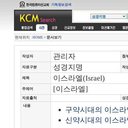
현재위치 :
>
문서보기
HOME
관리자
작성자
첨
성경지명
자료구분
작
이스라엘(Israel)
제목
[이스라엘]
주제어
자료출처
성
내용
구약시대의 이스라
신약시대의 이스라