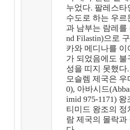
누었다. 팔레스타
수도로 하는 우르둔(J
과 남부는 람레를 
nd Filastin)
카와 메디나를 이
가 되었음에도 불
성을 띠지 못했다.
모슬렘 제국은 우마이
0), 아바시드(Abbas
imid 975-117
티미드 왕조의 정
람 제국의 몰락과
다.