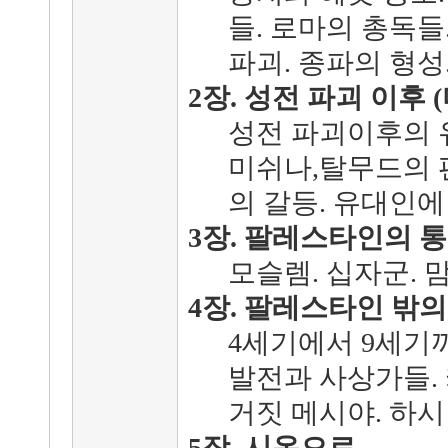
들. 로마의 총독들
파괴. 종파의 형성
2장. 성전 파괴 이후 
성전 파괴이후의 유
미쉬나,탈무드의 
의 갈등. 유대인에
3장. 팔레스타인의 
모슬렘. 십자군. 
4장. 팔레스타인 밖
4세기에서 9세기까
발전과 사상가들.
거짓 메시야. 하시
5장. 시온으로