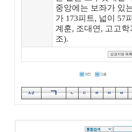
중앙에는 보좌가 있는
가 173피트, 넓이 57
계훈, 조대연, 고고학과 
조).
ㄱ
A-Z
ㄴ
ㄷ
ㄹ
ㅁ
ㅂ