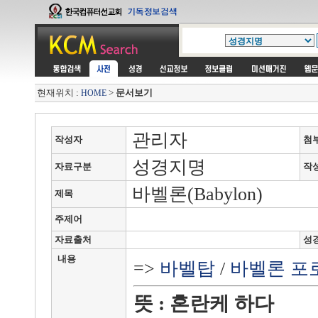
현재위치 :
>
문서보기
HOME
관리자
작성자
첨
성경지명
자료구분
작
바벨론(Babylon)
제목
주제어
자료출처
성
내용
=>
바벨탑
/
바벨론 포
뜻 : 혼란케 하다