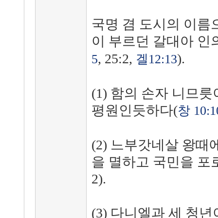
국명 겸 도시의 이름
이 부르던 갈대아 인의
, 25:2,
).
5
겔12:13
(1) 함의 손자 니므
평원인듯하다(
창 10:1
(2) 느부갓네살 왕
을 멸하고 국민을 포로
2).
(3) 다니엘과 세 청년