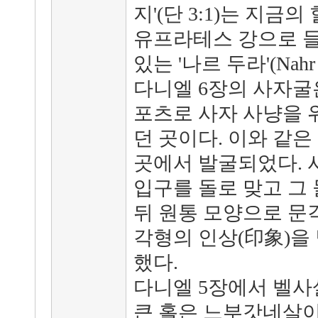
지'(단 3:1)는 지금
유프라테스 강으로 들
있는 '나르 두라'(Nahr 
다니엘 6장의 사자굴
포츠로 사자 사냥을 
던 곳이다. 이와 같
곳에서 발굴되었다. 
입구를 돌로 맞고 그
뒤 원통 모양으로 문
각형의 인상(印象)을
했다.
다니엘 5장에서 벨사
큰 홀은 느부갓네살이