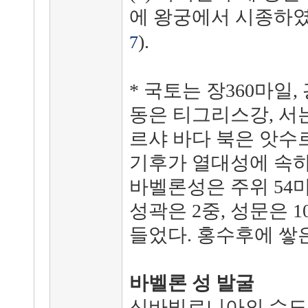
에 왕궁에서 시종하였
).
7
* 국토는 장360마일
동은 티그리스강, 서는
르샤 바다 북은 앗수
기후가 열대성에 속하
바벨론성은 주위 54마일
성곽은 2중, 성문은 
들었다. 홍수후에 쌓
바벨론 성 발굴
신바빌로니아의 수도