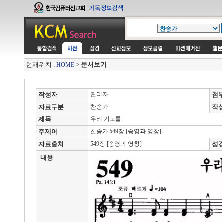
현재위치 :
>
문서보기
HOME
작성자
관리자
첨
자료구분
찬송가
작
제목
우리 기도를
주제어
찬송가 549장 [송영과 영창]
자료출처
549장 [송영과 영창]
성
내용