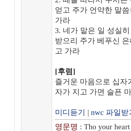
얻고 주가 언약한 말씀
가라
3. 네가 맡은 일 성실
받으리 주가 베푸신 은
고 가라
[후렴]
즐거운 마음으로 십자가
자가 지고 가면 슬픈 
미디듣기
|
nwc 파일받
영문명
: Tho your hear