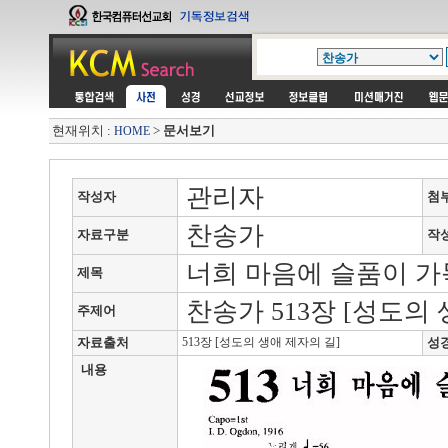
현재위치 :
>
문서보기
HOME
관리자
작성자
첨
찬송가
자료구분
작
너희 마음에 슬품이 가
제목
찬송가 513장 [성도의 
주제어
자료출처
513장 [성도의 생애 제자의 길]
성
내용