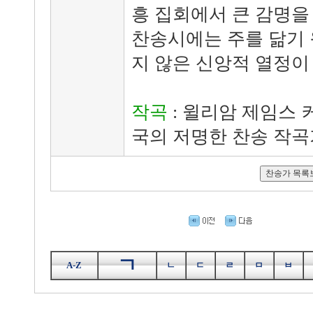
흥 집회에서 큰 감명을 
찬송시에는 주를 닮기 
지 않은 신앙적 열정이 
작곡
: 윌리암 제임스 커크
국의 저명한 찬송 작곡
ㄱ
A-Z
ㄴ
ㄷ
ㄹ
ㅁ
ㅂ