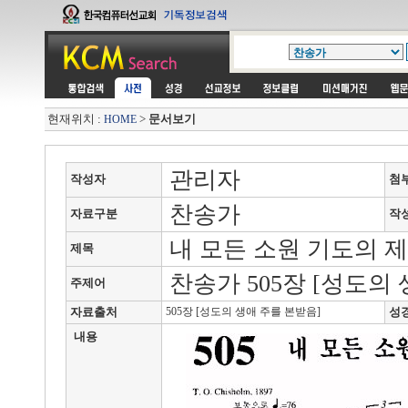
현재위치 :
>
문서보기
HOME
관리자
작성자
첨
찬송가
자료구분
작
내 모든 소원 기도의 
제목
찬송가 505장 [성도의
주제어
자료출처
505장 [성도의 생애 주를 본받음]
성
내용