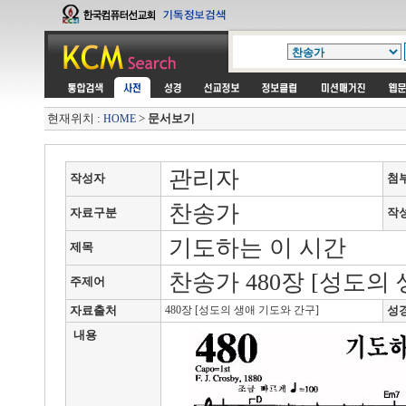
현재위치 :
>
문서보기
HOME
관리자
작성자
첨
찬송가
자료구분
작
기도하는 이 시간
제목
찬송가 480장 [성도의
주제어
자료출처
480장 [성도의 생애 기도와 간구]
성
내용