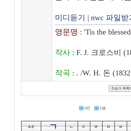
미디듣기
|
nwc 파일받
영문명
: 'Tis the blesse
작사
: F. J. 크로스비 (18
작곡
: . /W. H. 돈 (1832
ㄱ
A-Z
ㄴ
ㄷ
ㄹ
ㅁ
ㅂ