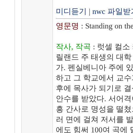
미디듣기
|
nwc 파일받
영문명
: Standing on th
작사, 작곡
: 럿셀 컬소 카
릴랜드 주 태생의 대학 
가. 펜실베니아 주에 
하고 그 학교에서 교수
후에 목사가 되기로 결심
안수를 받았다. 서어격
흥 간사로 명성을 떨쳤으
러 면에 걸쳐 저서를 
에도 힘써 100여 곡에