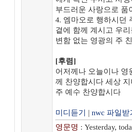
부드러운 사랑으로 품
4. 엠마오로 행하시던
곁에 함께 계시고 우리
변함 없는 영광의 주 
[후렴]
어저께나 오늘이나 영원
께 찬양합시다 세상 
주 예수 찬양합시다
미디듣기
|
nwc 파일받
영문명
: Yesterday, tod