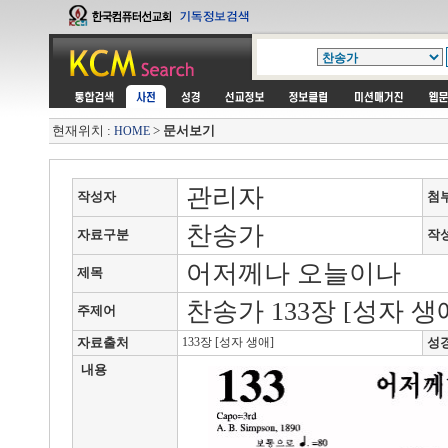
현재위치 :
>
문서보기
HOME
관리자
작성자
첨
찬송가
자료구분
작
어저께나 오늘이나
제목
찬송가 133장 [성자 생
주제어
자료출처
133장 [성자 생애]
성
내용