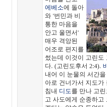
에베소
에 돌아
와 '번민과 비
통한 마음을
안고 울면서'
매우 격앙된
어조로 편지를
썼는데 이것이 고린도 
다. (고린도후서 2:4).
내어 이 눈물의 서간을
아로 건너가서 지도가 
침내
디도
를 만나 고
고 사도에게 순종하고 