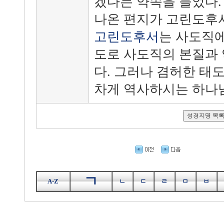
겠다는 약속을 들었다.
나온 편지가 고린도후서
고린도후서
는 사도직에
도로 사도직의 본질과 
다. 그러나 겸허한 태
차게 역사하시는 하나님
ㄱ
A-Z
ㄴ
ㄷ
ㄹ
ㅁ
ㅂ