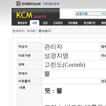
현재위치 :
>
문서보기
HOME
관리자
작성자
첨
성경지명
자료구분
작
고린도(Corinth)
제목
뿔
주제어
자료출처
성
내용
뜻 : 뿔