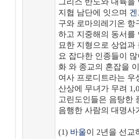
그리스 반도와 대륙을
지협 남단에 잇으며
겐
구와 로마의레기온 항
하고 지중해의 동서를
묘한 지형으로 상업과 
요 잡다한 인종들이 많
화 와 종교의 혼잡을 
여사 프로디트라는 우상
산상에 무녀가 무려 1,
고린도인들은 음탕한 
음행한 사람의 대명사가
(1)
바울
이 2년을 선교