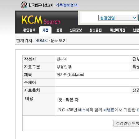
현재위치 :
>
문서보기
HOME
작성자
관리자
첨
자료구분
성경인명
작
제목
학가단(Hakkatan)
주제어
자료출처
성
내용
뜻 : 작은 자
B.C. 458년
와 함께
에서 귀환한
에스라
바벨론