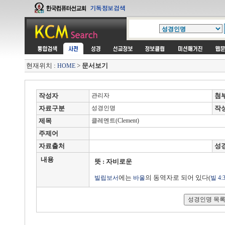
현재위치 :
>
문서보기
HOME
작성자
관리자
첨
자료구분
성경인명
작
제목
클레멘트(Clement)
주제어
자료출처
성
내용
뜻 : 자비로운
에는
의 동역자로 되어 있다(
빌립보서
바울
빌 4: