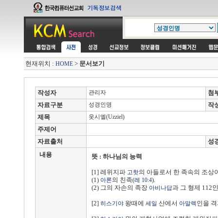
현재위치 :
>
문서보기
HOME
작성자
관리자
첨
자료구분
성경인명
작
제목
웃시엘(Uzziel)
주제어
자료출처
성
내용
뜻 : 하나님의 능력
[1] 레위지파
의 아들로서 한 족속의 조상
고핫
(1)
의 친족(
).
아론
레 10:4
(2) 그의 자손의 족장
과 그 형제 11
아비나답
[2]
왕때에
산에서
인을 
히스기야
세일
아말렉