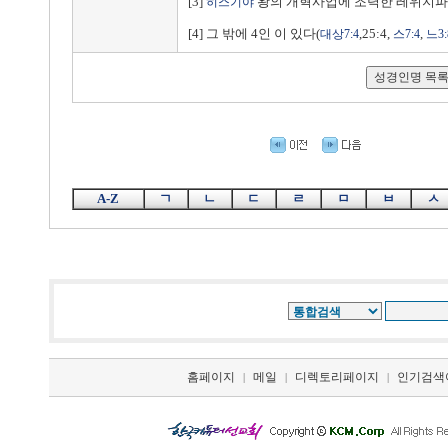
[3]
왕의 개혁사업에 조력한 레위지
히스기야
[4] 그 밖에 4인 이 있다(
,25:4,
,
대상7:4
스7:4
느3:
A-Z
ㄱ
ㄴ
ㄷ
ㄹ
ㅁ
ㅂ
ㅅ
홈페이지
메일
디렉토리페이지
인기검색
|
|
|