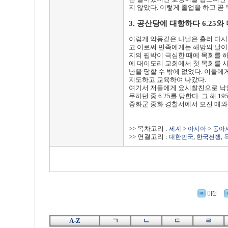
지 않았다. 이렇게 졸업을 하고 곧
3. 공산당에 대항하다 6.25
이렇게 악몽같은 나날은 흘러 다시
고 이로써 민족에게는 해방의 날이 
지의 핍박이 극심한 때에 목회를 
에 대이도리 교회에서 첫 목회를 
난을 당할 수 밖에 없었다. 이들
지도하고 교육하여 나갔다.
여기서 저들에게 요시찰친으로 낙인
무하던 중 6.25를 당한다. 그 
중화군 중화 경찰서에서 모진 매와
>> 목차고리 :
>
>
세계
아시아
동아
>> 연결고리 :
,
,
대한민국
한국전쟁
A-Z
ㄱ
ㄴ
ㄷ
ㄹ