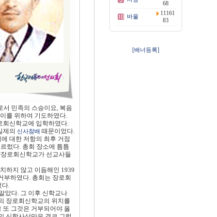
68
11161
바울
83
[배너등록]
서 민족의 스승이요, 복음
 이를 위하여 기도하였다.
장로회신학교에 입학하였다.
 일제의
때문이었다.
신사참배
에 대한 저항의 최후 거점
르렀다. 총회 장소에 틈틈
 평양장로회신학교가 선교사들
치하지 않고 이듬해인 1939
거부하였다. 총회는 장로회
다.
말았다. 그 이후 신학교나
지의 장로회신학교의 위치를
 또 그것은 거부되어야 옳
그의 신학사상만은 결코 그렇