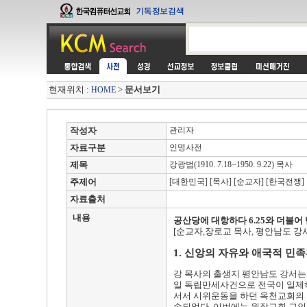
현재위치 :
>
문서보기
HOME
작성자
관리자
자료구분
인명사전
제목
강광범(1910. 7.18~1950. 9.22) 목사
주제어
[대한민국] [목사] [순교자] [한국전쟁]
자료출처
내용
공산당에 대항하다 6.25와 더불어
[순교자,장로교 목사, 평안남도 강서
1. 신앙의 자유와 애국적 민
강 목사의 출생지 평안남도 강서는 
일 독립만세사건으로 전국이 일제히
서서 시위운동을 하던 옥천교회의 
속되었다. 이번에는 원장교회 교