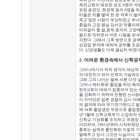
옥천교회의 체포된 성도 6명의 석
포된 윤관도, 현경묵 등의 6명을 
리들은 치를 떨며 한 판 격투가 벌
죽고 많은 사람이 부상하였고 부
충절의 고장 평남 강서군 덕흥리에서
이와같이 충,열,효부,효자의 고장
몸으로 익히면서 어린 시절을 보내
각한다. 그래서 그쪽 방면으로 
상공업 분야에 대하여 공부를 조금
다. 신앙생활도 더욱 열심히 하였다
2. 어려운 환경속에서 신학공
그러나여기서 차차 생각이 세상적 
의 대전조가 되어 민족의 가슴에도
그때 그의 나이는 벌써 서른 다섯
그러나 제41회로 졸업을 하던 해의
의 대세가 집중되어 있는
한국교회
을 강화하기 위하여 진행된
신사참
이 끼어앉은 일본 경찰의 감시 아
의 결의에 따라 무기연기된다고 발
제 34회 졸업생은 우편으로 졸업증
년 3월에 신학교육부가 소집되어
신학교 기성회를 조직하고 위원장 
이리하여, 1901년부터 시작하였던
총회는 실제로 황민화된 이질적 기
말해주고 있다.그것은 사실이다. 
은 일이었지만 호랑이를 잡으려면 