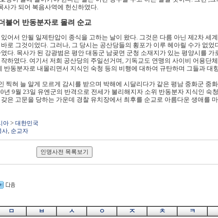
 목사가 되어 복음사역에 헌신하였다.
와 더불어 반동분자로 몰려 순교
 있어서 안될 일제탄압이 종식을 고하는 날이 왔다. 그것은 다름 아닌 제2차 
바로 그것이었다. 그러나, 그 당시는 공산당들의 횡포가 이루 헤아릴 수가 없었다
하였다. 목사가 된 강광범은 평안 대동군 남곶면 군청 소재지가 있는 평양시를 가
시작하였다. 여기서 저희 공산당의 주일선거며, 기독교도 연맹의 사이비 어용단체의
에게 반동분자로 내몰리면서 지식인 숙청 등의 비행에 대하여 규탄하며 그들과 
 찍혀 늘 알게 모르게 감시를 받으며 박해에 시달리다가 같은 평남 중화군 중
해 1950년 9월 23일 유엔군의 반격으로 전세가 불리해지자 소위 반동분자 지식인
 갖은 고문을 당하는 가운데 경찰 유치장에서 최후를 순교로 아름다운 생애를 마
>
시아
대한민국
,
목사
순교자
ㅁ
ㅂ
ㅅ
ㅇ
ㅈ
ㅊ
ㅋ