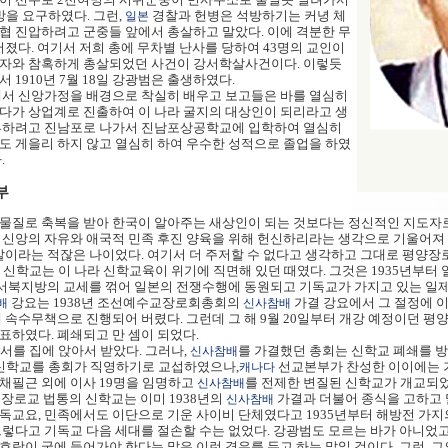
방을 요구하였다. 그런,
경찰과 헌병은 석방하기는 커녕 체
일본
위협 진압하려고 군중들 앞에서 총살하고 말았다. 이에 격분한 무
어졌다. 여기서 저희 총에 무차별 난사를 당하여 43명의 교인이
녀자와 참혹하게 총살되었던 사건이 강서학살사건이다. 이렇듯
 1910년 7월 18일 강광범은 출생하였다.
에서 신앙가정을 배경으로 착실히 배우고 보고들은 바를 열심히
다가 상업계로 진출하여 이 나라 굴지의 대상인이 되리라고 생
공부하려고 진남포로 나가서 진남포상공학교에 입학하여 열심히
도 게을리 하지 않고 열심히 하여 우수한 성적으로 졸업을 하였
.
부
물질로 축복을 받아 한국이 알아주는 새상인이 되는 것보다는 정신적인 지도자로
 신앙의 자유와 애국적 민족 후진 양육을 위해 헌신하리라는 생각으로 기울어져
 살이라는 적잖은 나이었다. 여기서 더 주저할 수 없다고 생각하고 그대로 평양
 신학교는 이 나라 신학교육이 위기에 직면해 있던 때였다. 그것은 1935년부터
 서북지방의 교세를 꺾어 일본의 전쟁수행에 동원되고 기독교가 가지고 있는 일제
강요는 1938년 조선예수교장로회총회의
가결 강요에서 그 절정에 이
배
신사참배
래 속수무책으로 진행되어 버렸다. 그런데 그 해 9월 20일부터 개강 예정이던
표하였다. 폐쇄되고 만 셈이 되었다.
서를 집에 앉아서 받았다. 그러나,
를 가결했던 총회는 신학교 폐쇄를 방
신사참배
 신학교를 총회가 직영하기로 교섭하였으나,
선교본부가 찬성한 이이에는 
캐나다
채필근 외에 이사 19명을 임명하고
를 전제한 변질된 신학교가 개교되었
신사참배
 장로교 법통의 신학교는 이미 1938년의
가결과 더불어 종식을 고하고 
신사참배
독교요, 민족에서도 이단으로 기운 사이비 단체였다고 1935년부터 해방전 가
그렇다고 기독교 다음 세대를 절손할 수는 없었다. 강광범도 모르는 바가 아니었고
호랑이 굴에 들어가야 한다는 말은 이런 경우를 두고 하는 말일 것이다. 그런 ,