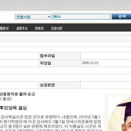
첨부파일
작성일
2006-12-23
성경본문
 반동분자로 몰려 순교
 출생]
족후진양육 결심
강서학살사건 있은 곳으로 유명하다. 내용인즉 ,1919년 3월 1
 분기하였던 때 이곳 강서에도 3월 2일 만세시위운동에 앞장
교인 중 6명이
관헌에 체포되었다. 이 이튿날도 사건은 계
일본
인이 선두로 2천여명의 시위군중이 면사무소로 물밀듯 밀려가서