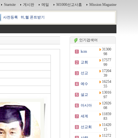
Startsite
게시판
메일
M1000선교사홈
Mission Magazine
사전등록
히,헬 폰트받기
인기검색어
31300
kcm
98
17577
교회
99
17204
선교
39
16254
예수
55
13016
설교
97
12026
아시아
08
11859
세계
83
11420
선교회
15
11272
사랑