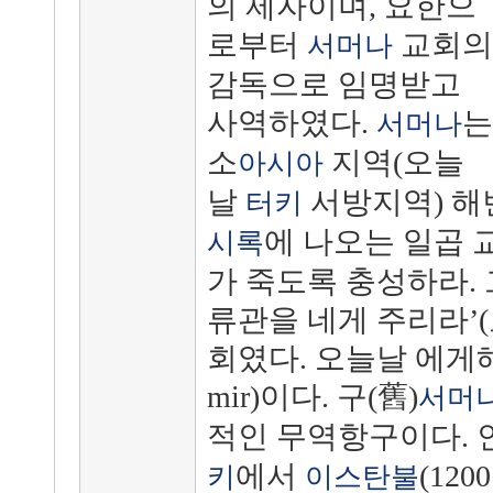
의 제자이며
, 요한으
로부터
교회의
서머나
감독으로 임명받고
사역하였다.
는
서머나
소
지역(오늘
아시아
날
서방지역) 해
터키
에 나오는 일곱 교
시록
가 죽도록 충성하라.
류관을 네게 주리라’(요
회였다. 오늘날 에게
mir)이다. 구(舊)
서머
적인 무역항구이다. 인
에서
(12
키
이스탄불