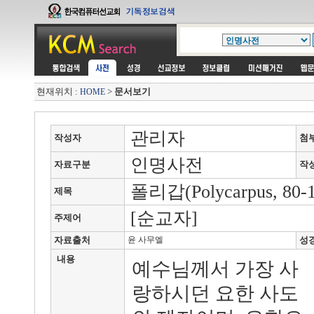
현재위치 :
>
문서보기
HOME
관리자
작성자
첨
인명사전
자료구분
작
폴리갑(Polycarpus, 80-1
제목
[순교자]
주제어
자료출처
윤 사무엘
성
내용
예수님께서 가장 사
랑하시던 요한 사도