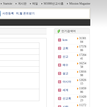
Startsite
게시판
메일
M1000선교사홈
Mission Magazine
사전등록
히,헬 폰트받기
인기검색어
31301
kcm
04
17578
교회
06
17204
선교
41
16254
예수
58
13016
설교
98
12026
아시아
15
11859
세계
86
11420
선교회
23
11272
사랑