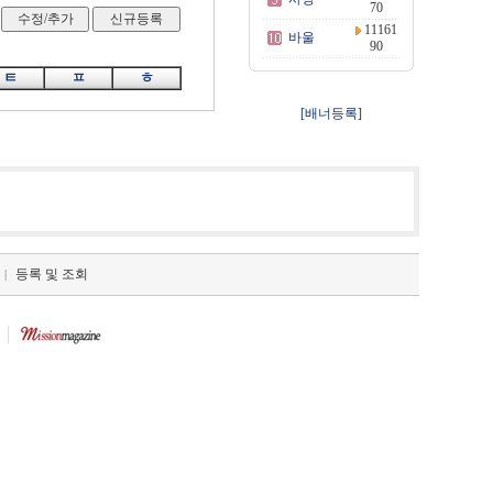
70
11161
바울
90
ㅌ
ㅍ
ㅎ
[배너등록]
등록 및 조회
|