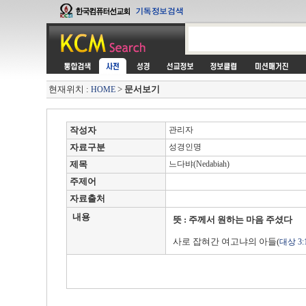
현재위치 :
>
문서보기
HOME
작성자
관리자
자료구분
성경인명
제목
느다뱌(Nedabiah)
주제어
자료출처
내용
뜻 : 주께서 원하는 마음 주셨다
사로 잡혀간 여고냐의 아들(
대상 3: