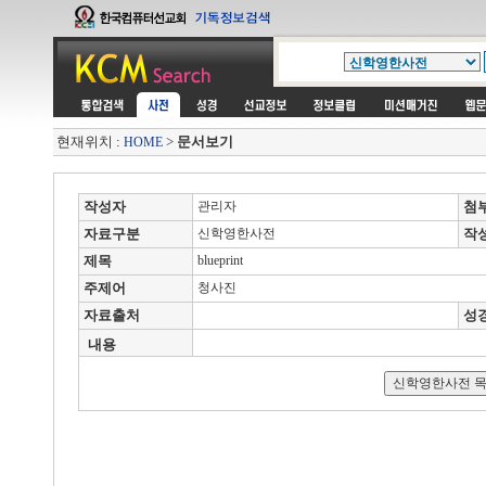
현재위치 :
>
문서보기
HOME
작성자
관리자
첨
자료구분
신학영한사전
작
제목
blueprint
주제어
청사진
자료출처
성
내용