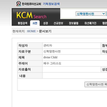
현재위치 :
>
문서보기
HOME
작성자
관리자
첨
자료구분
신학영한사전
작
제목
divine Child
주제어
예수 그리스도
자료출처
성
내용