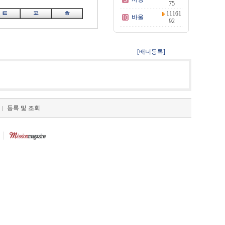
75
ㅌ
ㅍ
ㅎ
11161
바울
92
[배너등록]
등록 및 조회
|