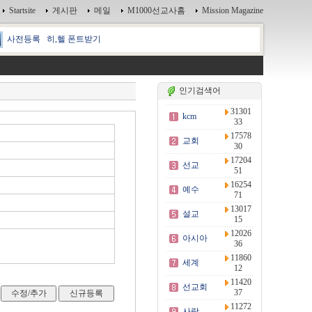
Startsite
게시판
메일
M1000선교사홈
Mission Magazine
사전등록
히,헬 폰트받기
인기검색어
31301
kcm
33
17578
교회
30
17204
선교
51
16254
예수
71
13017
설교
15
12026
아시아
36
11860
세계
12
11420
선교회
37
11272
사랑