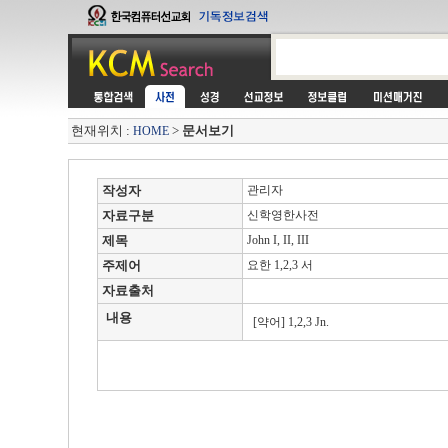
현재위치 :
>
문서보기
HOME
작성자
관리자
자료구분
신학영한사전
제목
John I, II, III
주제어
요한 1,2,3 서
자료출처
내용
[약어] 1,2,3 Jn.