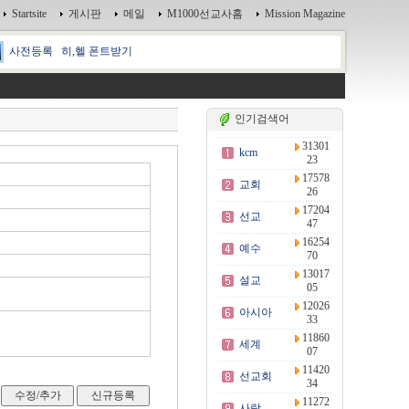
Startsite
게시판
메일
M1000선교사홈
Mission Magazine
사전등록
히,헬 폰트받기
인기검색어
31301
kcm
23
17578
교회
26
17204
선교
47
16254
예수
70
13017
설교
05
12026
아시아
33
11860
세계
07
11420
선교회
34
11272
사랑