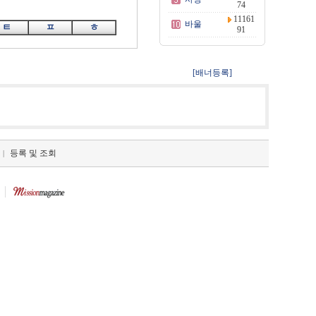
74
11161
바울
ㅌ
ㅍ
ㅎ
91
[배너등록]
등록 및 조회
|