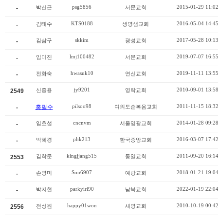
psg5856
2015-01-29 11:0
박신근
서문교회
-
KTS0188
2016-05-04 14:4
김태수
생명샘교회
-
skkim
2017-05-28 10:1
김삼구
광성교회
-
lmj100482
2019-07-07 16:5
임미진
서문교회
-
hwasuk10
2019-11-11 13:5
전화숙
연신교회
-
jy9201
2010-09-01 13:5
신중용
영락교회
2549
pilsoo98
2011-11-15 18:3
홍필수
여의도순복음교회
-
cncnvm
2014-01-28 09:2
임효섭
서울영광교회
-
phk213
2016-03-07 17:4
박혜경
한국중앙교회
-
kingjjang515
2011-09-20 16:1
김학문
동일교회
2553
Son6907
2018-01-21 19:0
손영미
예랑교회
-
parkyiri90
2022-01-19 22:0
박지현
남북교회
-
happy01won
2010-10-19 00:4
전성원
새영교회
2556