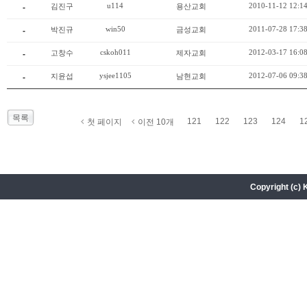
u114
2010-11-12 12:1
김진구
용산교회
-
win50
2011-07-28 17:3
박진규
금성교회
-
cskoh011
2012-03-17 16:0
고창수
제자교회
-
ysjee1105
2012-07-06 09:3
지윤섭
남현교회
-
목록
121
122
123
124
1
첫 페이지
이전 10개
Copyright (c) 