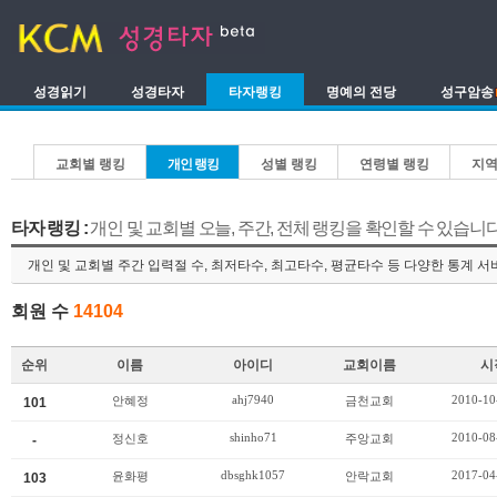
성경읽기
성경타자
타자랭킹
명예의 전당
성구암송
교회별 랭킹
개인 랭킹
성별 랭킹
연령별 랭킹
지역
타자 랭킹 :
개인 및 교회별 오늘, 주간, 전체 랭킹을 확인할 수 있습니다
개인 및 교회별 주간 입력절 수, 최저타수, 최고타수, 평균타수 등 다양한 통계 
회원 수
14104
순위
이름
아이디
교회이름
시
ahj7940
2010-10
안혜정
금천교회
101
shinho71
2010-08
정신호
주앙교회
-
dbsghk1057
2017-04
윤화평
안락교회
103