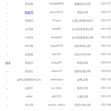
ehdqkd6935
2013-07
최성희
샘물감리교회
-
guswn4232
2012-07
백현주
원당교회
-
147pym
2012-07
박영민
신풍교회중간반A
-
art5485
2011-03
김귀영
논산영생장로교회
-
skeodjr55
2011-03
나대억
논산영생장로교회
-
wlgus0378
2011-02
박지현
장성희망교회
-
ski1187
2011-01
김정임
천안서부교회
-
krispy83
2020-03
윤영지
희망교회
111
chsoos74
2018-03
최정선
밀양성결교회
-
nambukms
2017-01
남북교회중등부교사
남북교회
-
na_eunji
2012-01
김은지
동천교회
-
rachel
gjh1781
2012-01
신풍교회
-
mizuki_ashiya
2011-04
유소연
천안서부교회
-