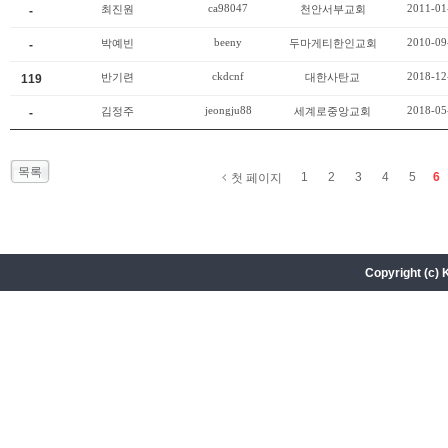
ca98047
2011-01
최진원
천안서부교회
-
beeny
2010-09
박예빈
두마게티한인교회
-
ckdcnf
2018-12
반기련
대한사탄교
119
jeongju88
2018-05
김정주
세계로중앙교회
-
목록
1
2
3
4
5
6
첫 페이지
Copyright (c) 