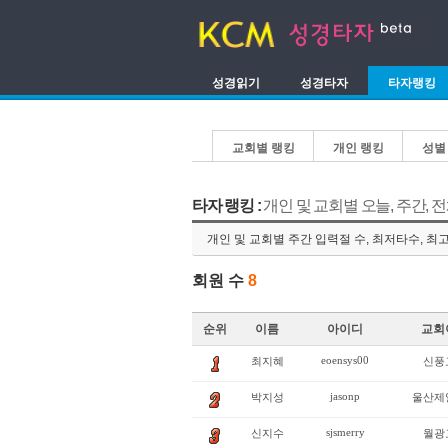
성경읽기
성경타자
타자랭킹
교회별 랭킹
개인 랭킹
성별
타자 랭킹 :
개인 및 교회별 오늘, 주간, 
개인 및 교회별 주간 입력절 수, 최저타수, 최
회원 수
8
순위
이름
아이디
교회
eoensys00
최지혜
신풍
jasonp
박지성
울산제
sjsmerry
신지수
월광