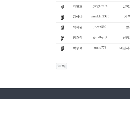
gusgh6678
차현호
남북
annakim2320
김아나
지
jiwon599
백지원
없
goodhyoji
정효창
신풍
spdlv773
박종혁
대전서
목록