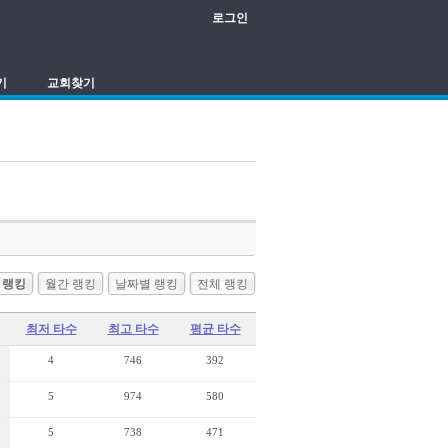
로그인
기
교회찾기
 랭킹
월간 랭킹
날짜별 랭킹
전체 랭킹
최저 타수
최고 타수
평균 타수
4
746
392
5
974
580
5
738
471