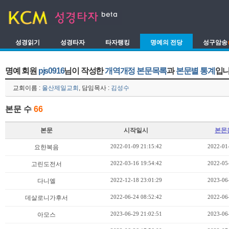
성경읽기
성경타자
타자랭킹
명예의 전당
성구암송
명예 회원
pjs0916
님이 작성한
개역개정 본문목록
과
본문별 통계
입니
교회이름 :
울산제일교회
, 담임목사 :
김성수
본문 수
66
본문
시작일시
본몬
2022-01-09 21:15:42
2022-01
요한복음
2022-03-16 19:54:42
2022-05
고린도전서
2022-12-18 23:01:29
2023-06
다니엘
2022-06-24 08:52:42
2022-06
데살로니가후서
2023-06-29 21:02:51
2023-06
아모스