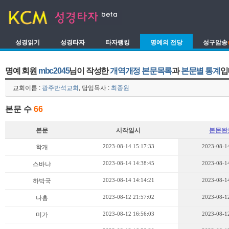
성경읽기
성경타자
타자랭킹
명예의 전당
성구암송
명예 회원
mbc2045
님이 작성한
개역개정 본문목록
과
본문별 통계
입
교회이름 :
광주반석교회
, 담임목사 :
최종원
본문 수
66
본문
시작일시
본몬완
2023-08-14 15:17:33
2023-08-14
학개
2023-08-14 14:38:45
2023-08-14
스바냐
2023-08-14 14:14:21
2023-08-14
하박국
2023-08-12 21:57:02
2023-08-12
나훔
2023-08-12 16:56:03
2023-08-12
미가