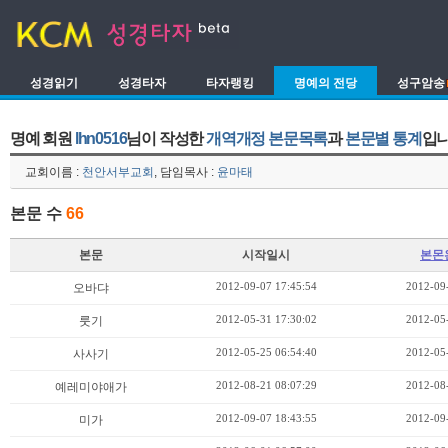
성경읽기
성경타자
타자랭킹
명예의 전당
성구암송
명예 회원
lhn0516
님이 작성한
개역개정 본문목록
과
본문별 통계
입니
교회이름 :
천안서부교회
, 담임목사 :
윤마태
본문 수
66
본문
시작일시
본몬
2012-09-07 17:45:54
2012-09
오바댜
2012-05-31 17:30:02
2012-05
룻기
2012-05-25 06:54:40
2012-05
사사기
2012-08-21 08:07:29
2012-08
예레미야애가
2012-09-07 18:43:55
2012-09
미가