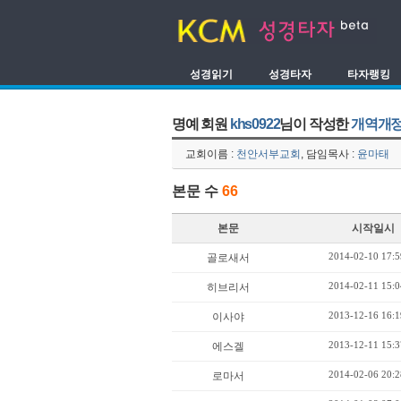
성경읽기
성경타자
타자랭킹
명예 회원
khs0922
님이 작성한
개역개정
교회이름 :
천안서부교회
, 담임목사 :
윤마태
본문 수
66
본문
시작일시
2014-02-10 17:5
골로새서
2014-02-11 15:0
히브리서
2013-12-16 16:1
이사야
2013-12-11 15:3
에스겔
2014-02-06 20:2
로마서