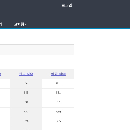
로그인
기
교회찾기
수
최고 타수
평균 타수
652
401
648
381
630
351
627
359
626
365