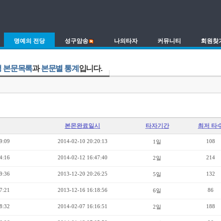
명예의 전당
성구암송
나의타자
커뮤니티
회원찾
 본문목록
과
본문별 통계
입니다.
본몬완료일시
타자기간
최저 타
9:09
2014-02-10 20:20:13
108
1일
4:16
2014-02-12 16:47:40
214
2일
9:36
2013-12-20 20:26:25
132
5일
7:21
2013-12-16 16:18:56
86
6일
8:32
2014-02-07 16:16:51
188
2일