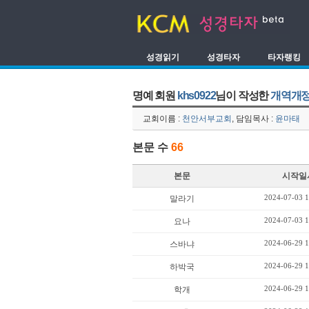
성경읽기
성경타자
타자랭킹
명예 회원
khs0922
님이 작성한
개역개정
교회이름 :
천안서부교회
, 담임목사 :
윤마태
본문 수
66
본문
시작일
2024-07-03 1
말라기
2024-07-03 1
요나
2024-06-29 1
스바냐
2024-06-29 1
하박국
2024-06-29 1
학개