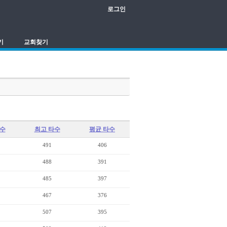
로그인
기
교회찾기
타수
최고 타수
평균 타수
491
406
488
391
485
397
467
376
507
395