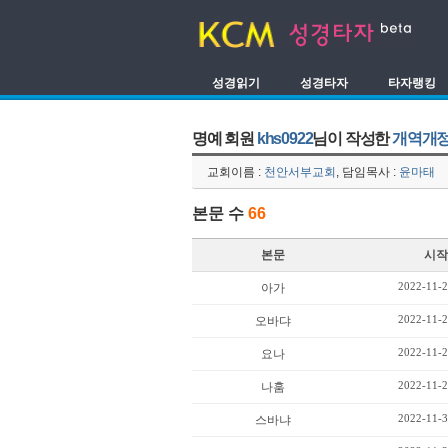
성경읽기
성경타자
타자랭킹
명예 회원
khs0922
님이 작성한
개역개정
교회이름 :
천안서부교회
, 담임목사 :
윤마태
본문 수
66
본문
시작
2022-11-2
아가
2022-11-2
오바댜
2022-11-2
요나
2022-11-2
나훔
2022-11-3
스바냐