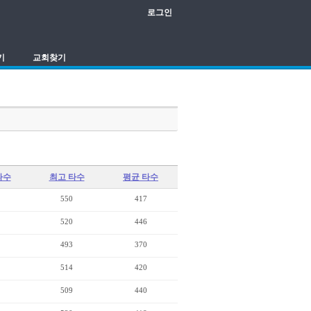
로그인
기
교회찾기
타수
최고 타수
평균 타수
550
417
520
446
493
370
514
420
509
440