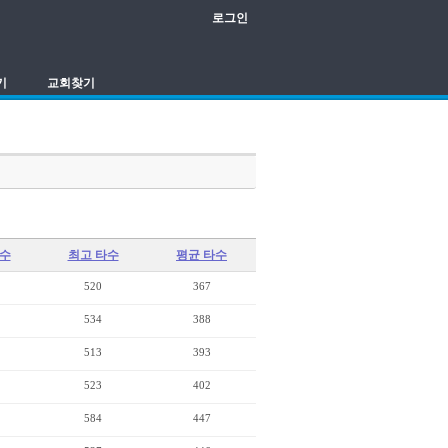
로그인
기
교회찾기
타수
최고 타수
평균 타수
520
367
534
388
513
393
523
402
584
447