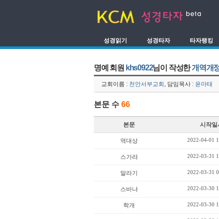
성경읽기
성경타자
타자랭킹
명예 회원
khs0922
님이 작성한
개역개정
교회이름 :
천안서부교회
, 담임목사 :
윤마태
본문 수
66
본문
시작일
2022-04-01 1
역대상
2022-03-31 1
스가랴
2022-03-31 0
말라기
2022-03-30 1
스바냐
2022-03-30 1
학개