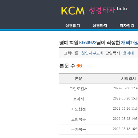
성경읽기
성경타자
타자랭킹
명예 회원
khs0922
님이 작성한
개역개정
교회이름 :
천안서부교회
, 담임목사 :
윤마태
본문 수
66
본문
시작일시
2022-05-30 12:4
고린도전서
2022-05-28 15:0
로마서
2022-05-26 11:0
사도행전
2022-05-23 14:5
요한복음
2022-05-18 16:3
누가복음