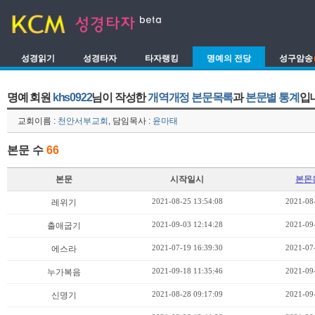
성경읽기
성경타자
타자랭킹
명예의 전당
성구암송
명예 회원
khs0922
님이 작성한
개역개정 본문목록
과
본문별 통계
입
교회이름 :
천안서부교회
, 담임목사 :
윤마태
본문 수
66
본문
시작일시
본몬
2021-08-25 13:54:08
2021-08
레위기
2021-09-03 12:14:28
2021-09
출애굽기
2021-07-19 16:39:30
2021-07
에스라
2021-09-18 11:35:46
2021-09
누가복음
2021-08-28 09:17:09
2021-09
신명기