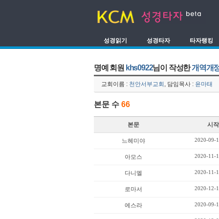
성경읽기
성경타자
타자랭킹
명예 회원
khs0922
님이 작성한
개역개정
교회이름 :
천안서부교회
, 담임목사 :
윤마태
본문 수
66
본문
시작
2020-09-1
느헤미야
2020-11-1
아모스
2020-11-1
다니엘
2020-12-1
로마서
2020-09-1
에스라