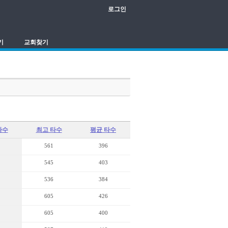
로그인
기
교회찾기
타수
최고 타수
평균 타수
561
396
545
403
536
384
605
426
605
400