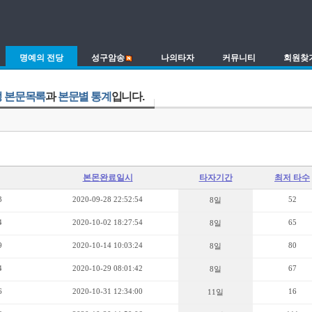
명예의 전당
성구암송
나의타자
커뮤니티
회원찾
 본문목록
과
본문별 통계
입니다.
본몬완료일시
타자기간
최저 타수
3
2020-09-28 22:52:54
52
8일
4
2020-10-02 18:27:54
65
8일
9
2020-10-14 10:03:24
80
8일
4
2020-10-29 08:01:42
67
8일
6
2020-10-31 12:34:00
16
11일