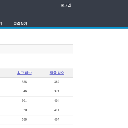
로그인
기
교회찾기
최고 타수
평균 타수
558
387
546
371
601
404
620
411
588
407