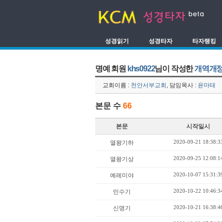
성경읽기
성경타자
타자랭킹
명예 회원
khs0922
님이 작성한
개역개정
교회이름 :
천안서부교회
, 담임목사 :
윤마태
본문 수
66
본문
시작일시
2020-09-21 18:38:3
열왕기하
2020-09-25 12:08:1
열왕기상
2020-10-07 15:31:3
예레미야
2020-10-22 10:46:3
민수기
2020-10-21 16:38:4
신명기