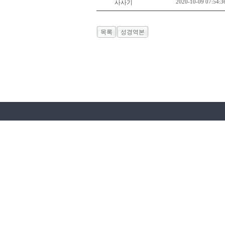
2020-10-09 07:54:3
사사기
목록
성경역본