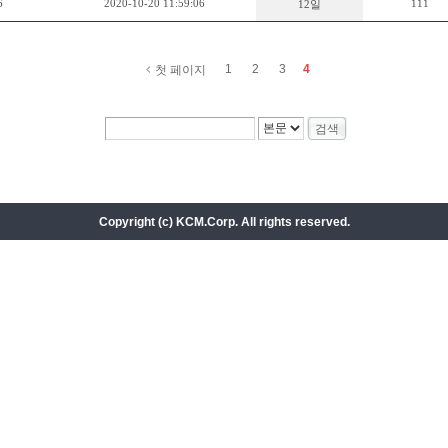
6
2020-10-20 11:59:06
111
12일
1
2
3
4
첫 페이지
Copyright (c) KCM.Corp. All rights reserved.