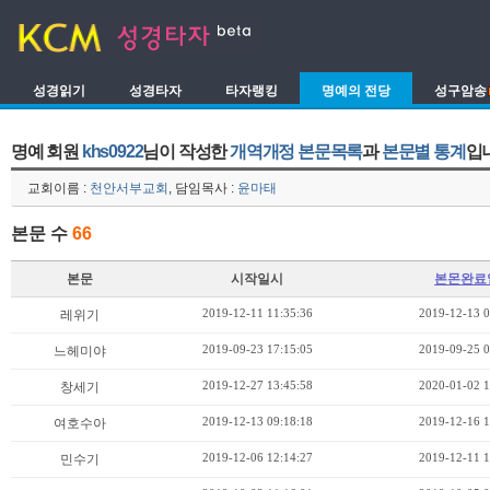
성경읽기
성경타자
타자랭킹
명예의 전당
성구암송
명예 회원
khs0922
님이 작성한
개역개정 본문목록
과
본문별 통계
입
교회이름 :
천안서부교회
, 담임목사 :
윤마태
본문 수
66
본문
시작일시
본몬완료
2019-12-11 11:35:36
2019-12-13 0
레위기
2019-09-23 17:15:05
2019-09-25 0
느헤미야
2019-12-27 13:45:58
2020-01-02 1
창세기
2019-12-13 09:18:18
2019-12-16 1
여호수아
2019-12-06 12:14:27
2019-12-11 1
민수기