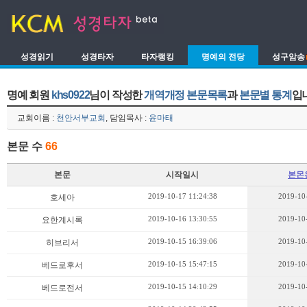
성경읽기
성경타자
타자랭킹
명예의 전당
성구암송
명예 회원
khs0922
님이 작성한
개역개정 본문목록
과
본문별 통계
입
교회이름 :
천안서부교회
, 담임목사 :
윤마태
본문 수
66
본문
시작일시
본몬
2019-10-17 11:24:38
2019-10
호세아
2019-10-16 13:30:55
2019-10
요한계시록
2019-10-15 16:39:06
2019-10
히브리서
2019-10-15 15:47:15
2019-10
베드로후서
2019-10-15 14:10:29
2019-10
베드로전서