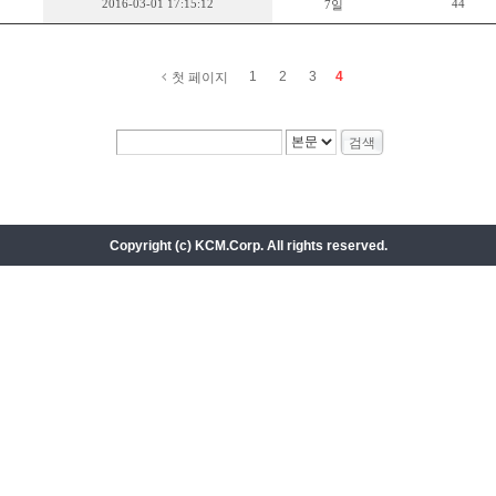
2016-03-01 17:15:12
44
7일
1
2
3
4
첫 페이지
Copyright (c) KCM.Corp. All rights reserved.