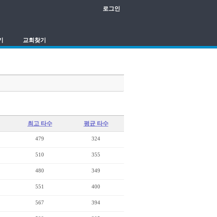
로그인
기
교회찾기
최고 타수
평균 타수
479
324
510
355
480
349
551
400
567
394