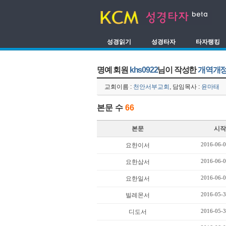
성경읽기
성경타자
타자랭킹
명예 회원
khs0922
님이 작성한
개역개정
교회이름 :
천안서부교회
, 담임목사 :
윤마태
본문 수
66
본문
시작
2016-06-0
요한이서
2016-06-0
요한삼서
2016-06-0
요한일서
2016-05-3
빌레몬서
2016-05-3
디도서