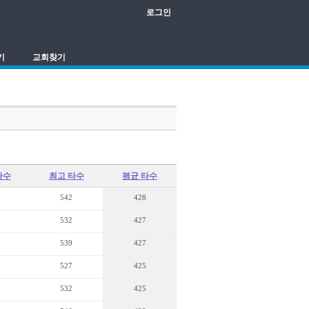
로그인
기
교회찾기
타수
최고 타수
평균 타수
542
428
532
427
539
427
527
425
532
425